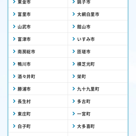
東金市
銚子市
富里市
大網白里市
山武市
館山市
富津市
いすみ市
南房総市
匝瑳市
鴨川市
横芝光町
酒々井町
栄町
勝浦市
九十九里町
長生村
多古町
東庄町
一宮町
白子町
大多喜町