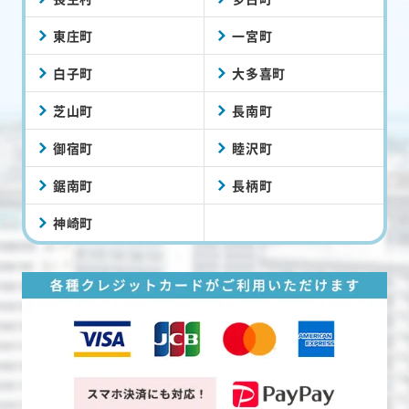
東庄町
一宮町
白子町
大多喜町
芝山町
長南町
御宿町
睦沢町
鋸南町
長柄町
神崎町