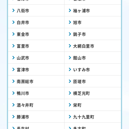
八街市
袖ヶ浦市
白井市
旭市
東金市
銚子市
富里市
大網白里市
山武市
館山市
富津市
いすみ市
南房総市
匝瑳市
鴨川市
横芝光町
酒々井町
栄町
勝浦市
九十九里町
長生村
多古町