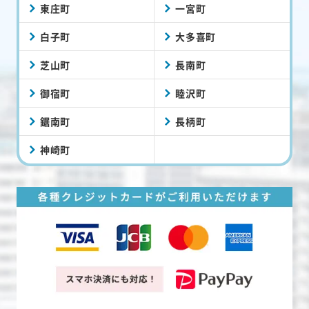
東庄町
一宮町
白子町
大多喜町
芝山町
長南町
御宿町
睦沢町
鋸南町
長柄町
神崎町