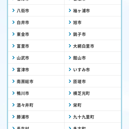
八街市
袖ヶ浦市
白井市
旭市
東金市
銚子市
富里市
大網白里市
山武市
館山市
富津市
いすみ市
南房総市
匝瑳市
鴨川市
横芝光町
酒々井町
栄町
勝浦市
九十九里町
長生村
多古町