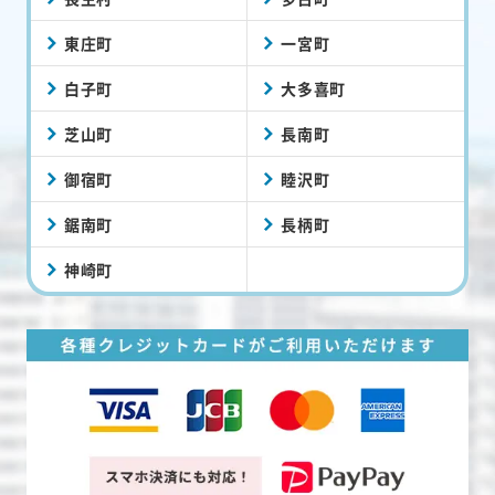
東庄町
一宮町
白子町
大多喜町
芝山町
長南町
御宿町
睦沢町
鋸南町
長柄町
神崎町