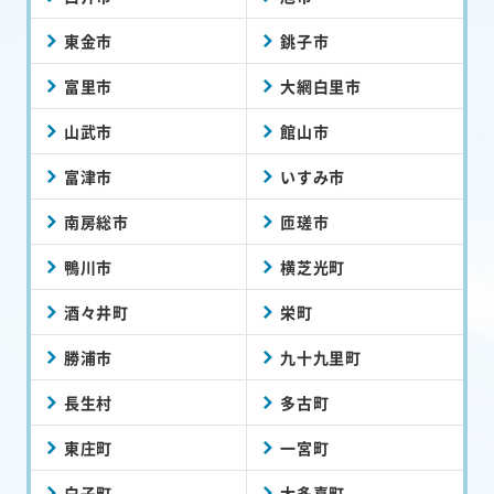
東金市
銚子市
富里市
大網白里市
山武市
館山市
富津市
いすみ市
南房総市
匝瑳市
鴨川市
横芝光町
酒々井町
栄町
勝浦市
九十九里町
長生村
多古町
東庄町
一宮町
白子町
大多喜町