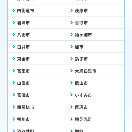
四街道市
茂原市
君津市
香取市
八街市
袖ヶ浦市
白井市
旭市
東金市
銚子市
富里市
大網白里市
山武市
館山市
富津市
いすみ市
南房総市
匝瑳市
鴨川市
横芝光町
酒々井町
栄町