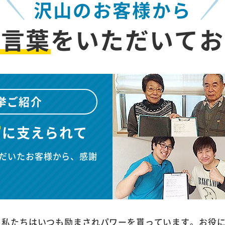
沢山のお客様から
お言葉
を
いただいてお
挙ご紹介
”
に
支えられて
だいたお客様から、感謝
、私たちはいつも励まされパワーを貰っています。お役