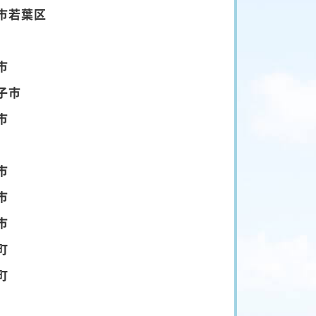
市若葉区
市
子市
市
市
市
市
町
町