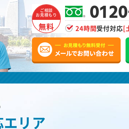
0120
ご相談
お見積もり
無料
24時間
受付対応
[
の
応エリア