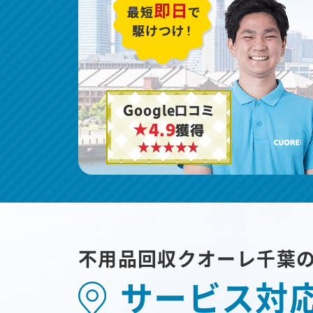
Google口コミ
★4.9
獲得
不用品回収クオーレ千葉
サービス対