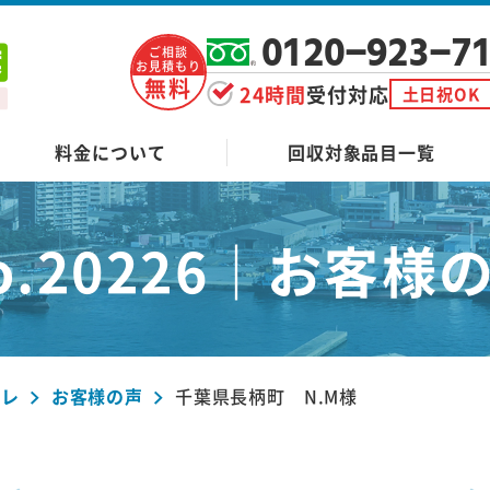
0120-923-7
ご相談
お見積もり
無料
24時間
受付対応
土日祝OK
料金について
回収対象品目一覧
o.20226｜
お客様
ーレ
お客様の声
千葉県長柄町 N.M様