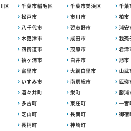
川区
千葉市稲毛区
千葉市美浜区
千葉
松戸市
市川市
柏市
八千代市
習志野市
浦安
木更津市
成田市
我孫
四街道市
茂原市
君津
袖ヶ浦市
白井市
旭市
富里市
大網白里市
山武
いすみ市
南房総市
匝瑳
酒々井町
栄町
勝浦
多古町
東庄町
一宮
芝山町
長南町
御宿
長柄町
神崎町