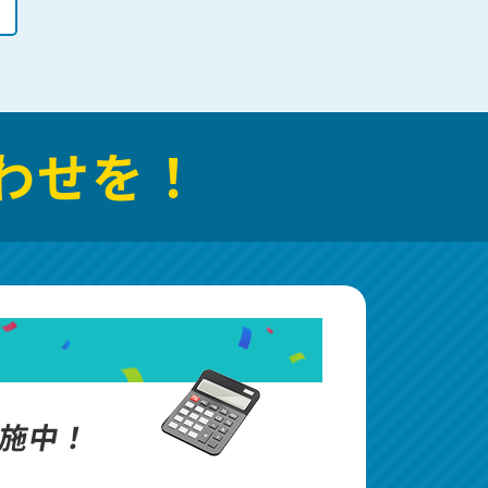
わせを！
施中！