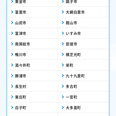
東金市
銚子市
富里市
大網白里市
山武市
館山市
富津市
いすみ市
南房総市
匝瑳市
鴨川市
横芝光町
酒々井町
栄町
勝浦市
九十九里町
長生村
多古町
東庄町
一宮町
白子町
大多喜町