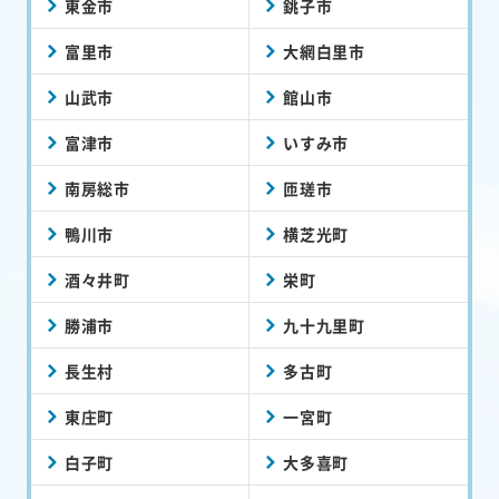
東金市
銚子市
富里市
大網白里市
山武市
館山市
富津市
いすみ市
南房総市
匝瑳市
鴨川市
横芝光町
酒々井町
栄町
勝浦市
九十九里町
長生村
多古町
東庄町
一宮町
白子町
大多喜町