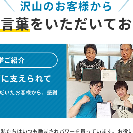
沢山のお客様から
お言葉
を
いただいてお
挙ご紹介
”
に
支えられて
だいたお客様から、感謝
、私たちはいつも励まされパワーを貰っています。お役