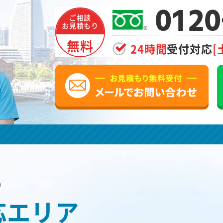
0120
ご相談
お見積もり
無料
24時間
受付対応
[
の
応エリア