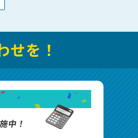
わせを！
施中！