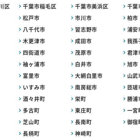
川区
千葉市稲毛区
千葉市美浜区
千葉
松戸市
市川市
柏市
八千代市
習志野市
浦安
木更津市
成田市
我孫
四街道市
茂原市
君津
袖ヶ浦市
白井市
旭市
富里市
大網白里市
山武
いすみ市
南房総市
匝瑳
酒々井町
栄町
勝浦
多古町
東庄町
一宮
芝山町
長南町
御宿
長柄町
神崎町