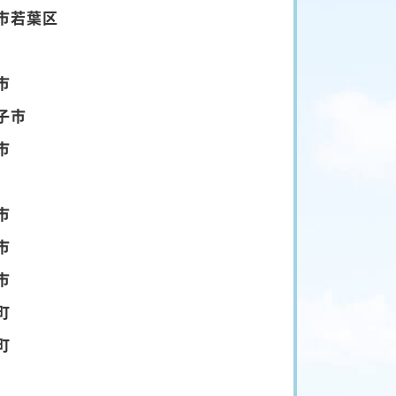
市若葉区
市
子市
市
市
市
市
町
町