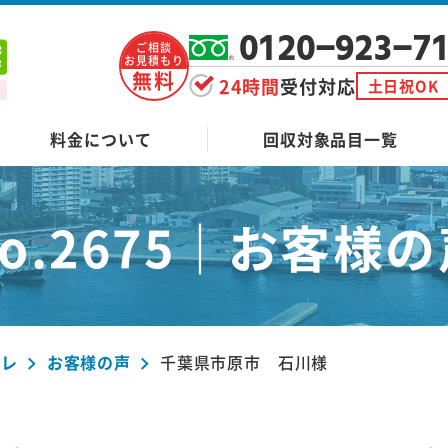
0120-923-7
ご相談
お見積もり
無料
24時間
受付対応
土日祝OK
料金について
回収対象品目一覧
o.2675｜
お客様の
ーレ
お客様の声
千葉県市原市 石川様