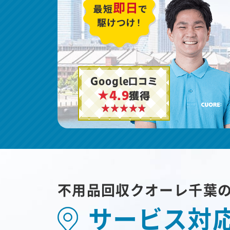
Google口コミ
★4.9
獲得
不用品回収クオーレ千葉
サービス対