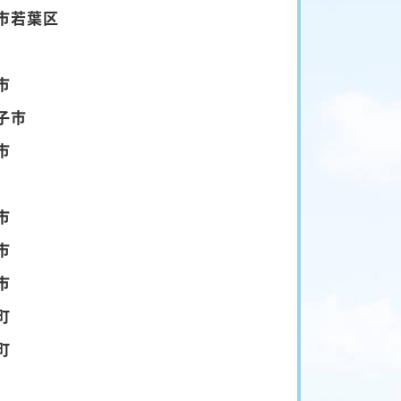
市若葉区
市
子市
市
市
市
市
町
町