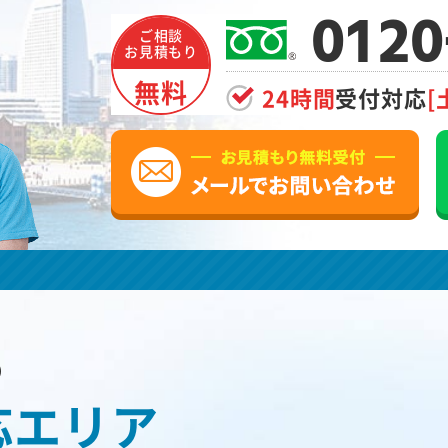
0120
ご相談
お見積もり
無料
24時間
受付対応
[
の
応エリア