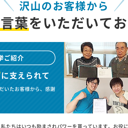
沢山のお客様から
お言葉
を
いただいてお
挙ご紹介
”
に
支えられて
だいたお客様から、感謝
、私たちはいつも励まされパワーを貰っています。お役