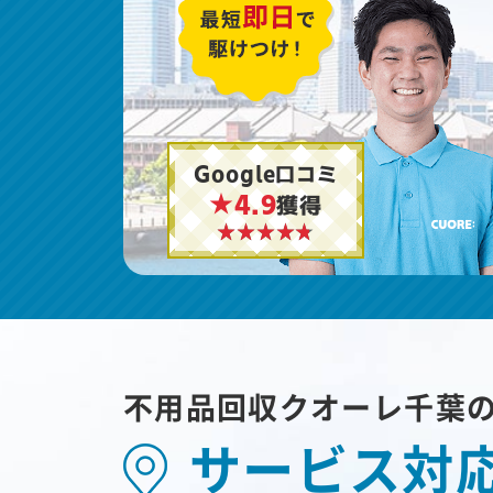
Google口コミ
★4.9
獲得
不用品回収クオーレ千葉
サービス対