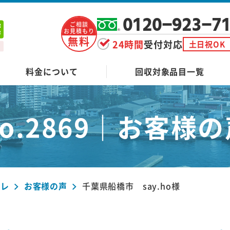
0120-923-7
ご相談
お見積もり
無料
24時間
受付対応
土日祝OK
料金について
回収対象品目一覧
o.2869｜
お客様の
ーレ
お客様の声
千葉県船橋市 say.ho様