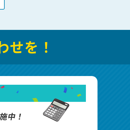
わせを！
施中！