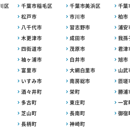
川区
千葉市稲毛区
千葉市美浜区
千葉
松戸市
市川市
柏市
八千代市
習志野市
浦安
木更津市
成田市
我孫
四街道市
茂原市
君津
袖ヶ浦市
白井市
旭市
富里市
大網白里市
山武
いすみ市
南房総市
匝瑳
酒々井町
栄町
勝浦
多古町
東庄町
一宮
芝山町
長南町
御宿
長柄町
神崎町