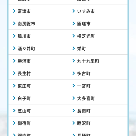
富津市
いすみ市
南房総市
匝瑳市
鴨川市
横芝光町
酒々井町
栄町
勝浦市
九十九里町
長生村
多古町
東庄町
一宮町
白子町
大多喜町
芝山町
長南町
御宿町
睦沢町
鋸南町
長柄町