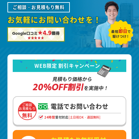
ご相談・お見積もり無料
お気軽にお問い合わせを！
★4.9
Google口コミ
獲得
WEB限定 割引キャンペーン
見積もり価格から
20%OFF割引
を実施中！
電話でお問い合わせ
ご相談
お見積もり
無料
24時間
受付対応
[土日祝OK・通話無料]