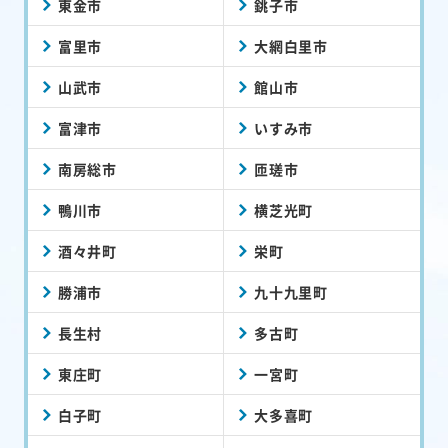
東金市
銚子市
富里市
大網白里市
山武市
館山市
富津市
いすみ市
南房総市
匝瑳市
鴨川市
横芝光町
酒々井町
栄町
勝浦市
九十九里町
長生村
多古町
東庄町
一宮町
白子町
大多喜町