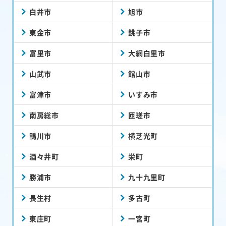
白井市
旭市
東金市
銚子市
富里市
大網白里市
山武市
館山市
富津市
いすみ市
南房総市
匝瑳市
鴨川市
横芝光町
酒々井町
栄町
勝浦市
九十九里町
長生村
多古町
東庄町
一宮町