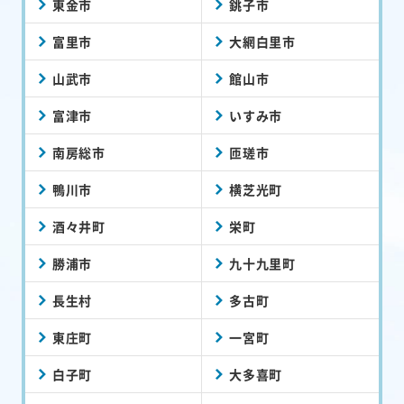
東金市
銚子市
富里市
大網白里市
山武市
館山市
富津市
いすみ市
南房総市
匝瑳市
鴨川市
横芝光町
酒々井町
栄町
勝浦市
九十九里町
長生村
多古町
東庄町
一宮町
白子町
大多喜町