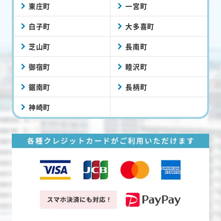
東庄町
一宮町
白子町
大多喜町
芝山町
長南町
御宿町
睦沢町
鋸南町
長柄町
神崎町