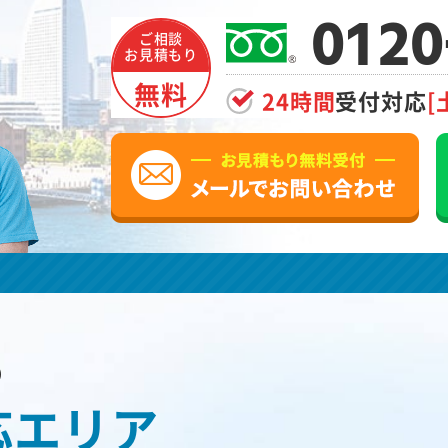
0120
ご相談
お見積もり
無料
24時間
受付対応
[
の
応エリア