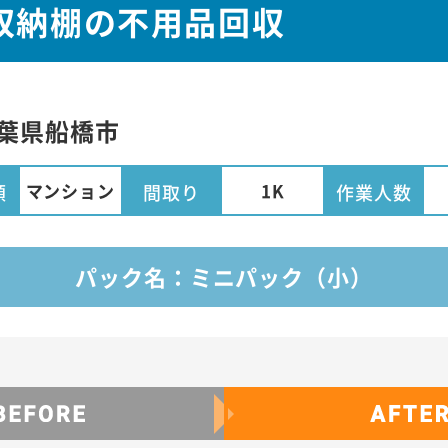
収納棚の不用品回収
葉県
船橋市
マンション
1K
類
間取り
作業人数
パック名：ミニパック（小）