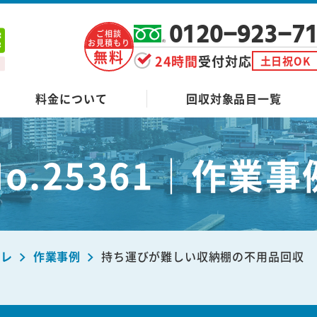
0120-923-7
ご相談
お見積もり
無料
24時間
受付対応
土日祝OK
料金について
回収対象品目一覧
No.25361｜作業事
ーレ
作業事例
持ち運びが難しい収納棚の不用品回収