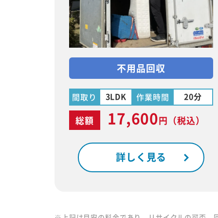
不用品回収
3LDK
20分
間取り
作業時間
17,600
総額
円
（税込）
詳しく見る
※上記は目安の料金であり、リサイクルの可否、