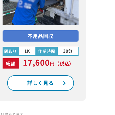
不用品回収
1K
30分
間取り
作業時間
17,600
総額
円
（税込）
詳しく見る
りは異なります。