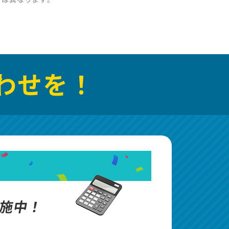
わせを！
施中！