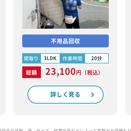
不用品回収
3LDK
20分
間取り
作業時間
23,100
総額
円
（税込）
詳しく見る
回収品の状態・量・サイズ、作業内容などによって実際のお見積も