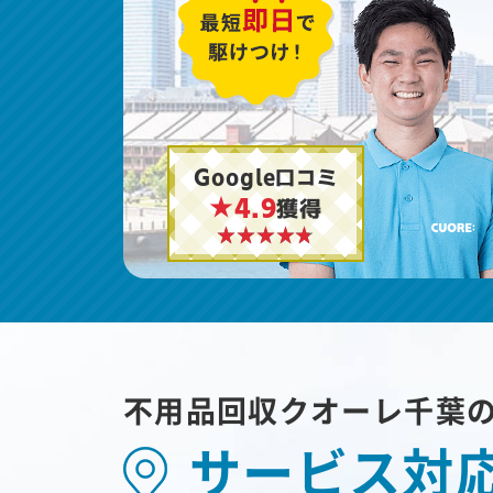
Google口コミ
★4.9
獲得
不用品回収クオーレ千葉
サービス対