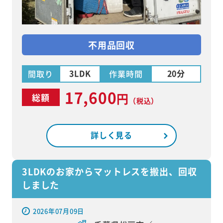
不用品回収
3LDK
20分
間取り
作業時間
17,600
円
総額
（税込）
詳しく見る
3LDKのお家からマットレスを搬出、回収
しました
2026年07月09日