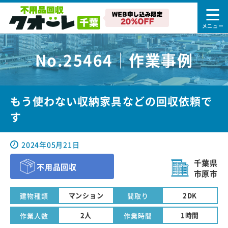
No.25464｜作業事例
もう使わない収納家具などの回収依頼で
す
2024年05月21日
千葉県
不用品回収
市原市
マンション
2DK
建物種類
間取り
2人
1時間
作業人数
作業時間