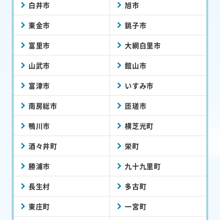
白井市
旭市
東金市
銚子市
富里市
大網白里市
山武市
館山市
富津市
いすみ市
南房総市
匝瑳市
鴨川市
横芝光町
酒々井町
栄町
勝浦市
九十九里町
長生村
多古町
東庄町
一宮町