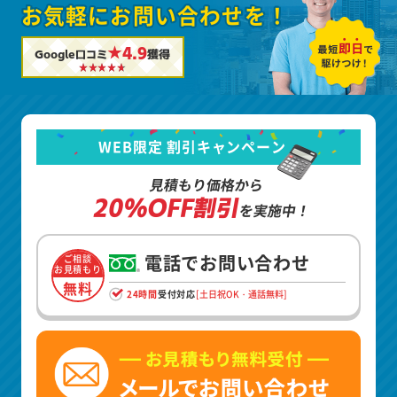
お気軽にお問い合わせを！
★4.9
Google口コミ
獲得
WEB限定 割引キャンペーン
見積もり価格から
20%OFF割引
を実施中！
電話でお問い合わせ
ご相談
お見積もり
無料
24時間
受付対応
[土日祝OK・通話無料]