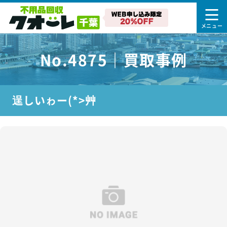
No.4875｜買取事例
逞しいゎー(*>艸