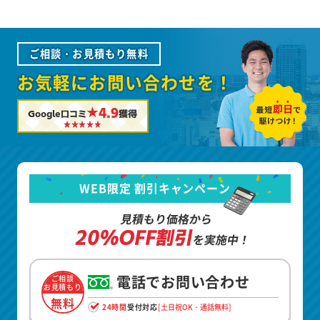
ご相談・お見積もり無料
お気軽にお問い合わせを！
★4.9
Google口コミ
獲得
WEB限定 割引キャンペーン
見積もり価格から
20%OFF割引
を実施中！
電話でお問い合わせ
ご相談
お見積もり
無料
24時間
受付対応
[土日祝OK・通話無料]