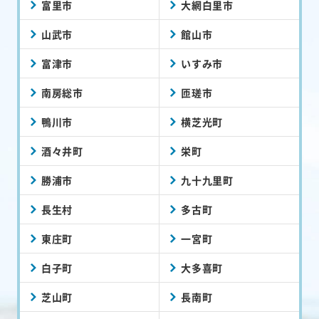
富里市
大網白里市
山武市
館山市
富津市
いすみ市
南房総市
匝瑳市
鴨川市
横芝光町
酒々井町
栄町
勝浦市
九十九里町
長生村
多古町
東庄町
一宮町
白子町
大多喜町
芝山町
長南町