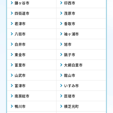
鎌ヶ谷市
印西市
四街道市
茂原市
君津市
香取市
八街市
袖ヶ浦市
白井市
旭市
東金市
銚子市
富里市
大網白里市
山武市
館山市
富津市
いすみ市
南房総市
匝瑳市
鴨川市
横芝光町