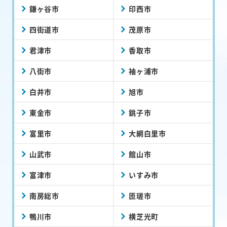
鎌ヶ谷市
印西市
四街道市
茂原市
君津市
香取市
八街市
袖ヶ浦市
白井市
旭市
東金市
銚子市
富里市
大網白里市
山武市
館山市
富津市
いすみ市
南房総市
匝瑳市
鴨川市
横芝光町