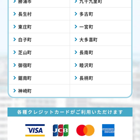
勝浦市
九十九里町
長生村
多古町
東庄町
一宮町
白子町
大多喜町
芝山町
長南町
御宿町
睦沢町
鋸南町
長柄町
神崎町