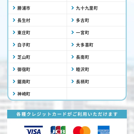
勝浦市
九十九里町
長生村
多古町
東庄町
一宮町
白子町
大多喜町
芝山町
長南町
御宿町
睦沢町
鋸南町
長柄町
神崎町