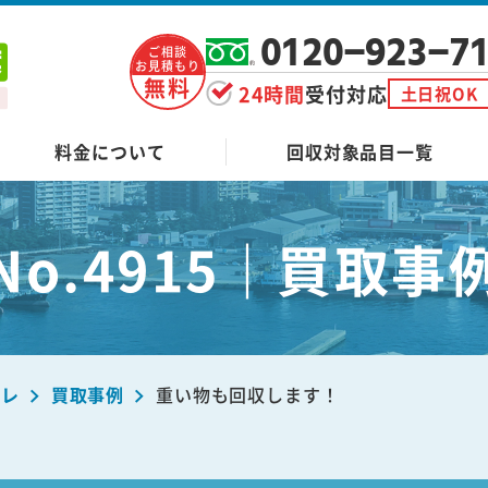
0120-923-7
ご相談
お見積もり
無料
24時間
受付対応
土日祝OK
料金について
回収対象品目一覧
No.4915｜買取事
ーレ
買取事例
重い物も回収します！