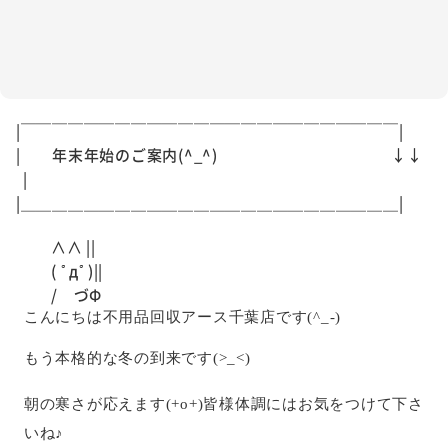
|￣￣￣￣￣￣￣￣￣￣￣￣￣￣￣￣￣￣￣￣￣￣￣￣|
| 年末年始のご案内(^_^) ↓↓
|
|＿＿＿＿＿＿＿＿＿＿＿＿＿＿＿＿＿＿＿＿＿＿＿＿|
∧∧ ||
( ﾟдﾟ)||
/ づΦ
こんにちは不用品回収アース千葉店です(^_-)
もう本格的な冬の到来です(>_<)
朝の寒さが応えます(+o+)皆様体調にはお気をつけて下さ
いね♪