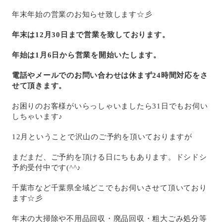
年末年始の営業のお知らせ致します☆彡
年末は
12
月
30
日まで営業を致しております。
年始は
1
月
6
日から営業を開始いたします。
電話やメールでのお問い合わせは休まず
24
時間対応をさ
せて頂きます。
お困りのお客様がいらっしゃいましたら31日でもお伺い
しちゃいます♪
12
月ということで沢山のご予約を頂いておりますが
まだまだ、ご予約を頂ける日にちもあります。ドシドシ
予約受付中です(^^♪
千葉市など千葉県全域どこでもお伺いさせて頂いており
ます☆彡
年末の大掃除や不用品回収・廃品回収・粗大ごみ処分等