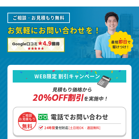
ご相談・お見積もり無料
お気軽にお問い合わせを！
★4.9
Google口コミ
獲得
WEB限定 割引キャンペーン
見積もり価格から
20%OFF割引
を実施中！
電話でお問い合わせ
ご相談
お見積もり
無料
24時間
受付対応
[土日祝OK・通話無料]