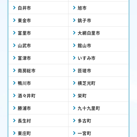
白井市
旭市
東金市
銚子市
富里市
大網白里市
山武市
館山市
富津市
いすみ市
南房総市
匝瑳市
鴨川市
横芝光町
酒々井町
栄町
勝浦市
九十九里町
長生村
多古町
東庄町
一宮町