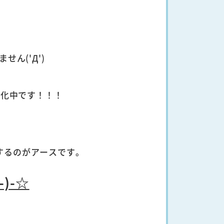
ん('Д')
強化中です！！！
。
するのがアースです。
)-☆