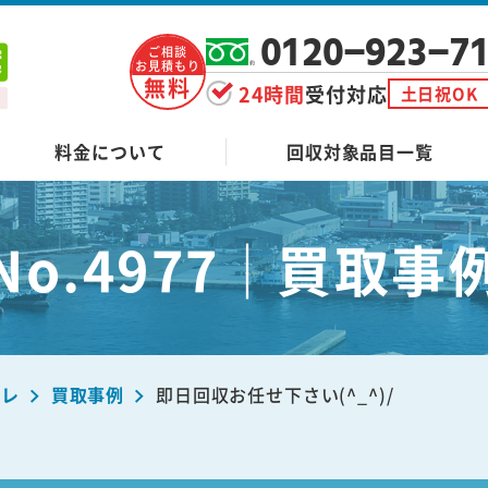
0120-923-7
ご相談
お見積もり
無料
24時間
受付対応
土日祝OK
料金について
回収対象品目一覧
No.4977｜買取事
ーレ
買取事例
即日回収お任せ下さい(^_^)/