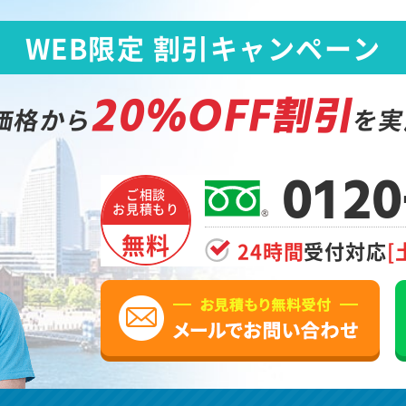
WEB限定 割引キャンペーン
20%OFF割引
価格から
を実
0120
ご相談
お見積もり
無料
24時間
受付対応
[