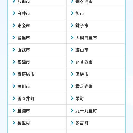
八街市
袖ヶ浦市
白井市
旭市
東金市
銚子市
富里市
大網白里市
山武市
館山市
富津市
いすみ市
南房総市
匝瑳市
鴨川市
横芝光町
酒々井町
栄町
勝浦市
九十九里町
長生村
多古町