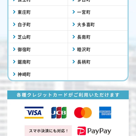
東庄町
一宮町
白子町
大多喜町
芝山町
長南町
御宿町
睦沢町
鋸南町
長柄町
神崎町