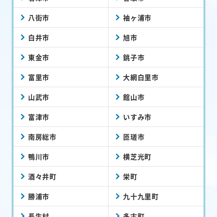
八街市
袖ヶ浦市
白井市
旭市
東金市
銚子市
富里市
大網白里市
山武市
館山市
富津市
いすみ市
南房総市
匝瑳市
鴨川市
横芝光町
酒々井町
栄町
勝浦市
九十九里町
長生村
多古町