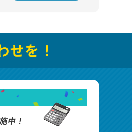
わせを！
施中！