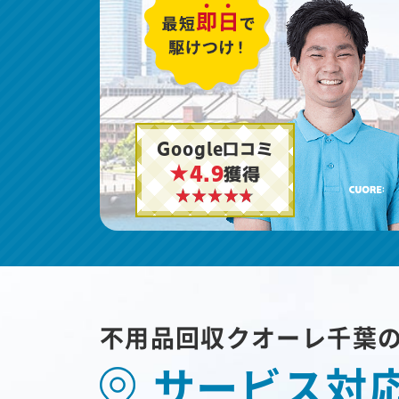
Google口コミ
★4.9
獲得
不用品回収クオーレ千葉
サービス対