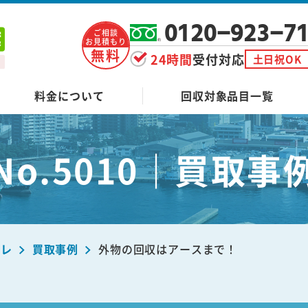
0120-923-7
ご相談
お見積もり
無料
24時間
受付対応
土日祝OK
料金について
回収対象品目一覧
No.5010｜買取事
ーレ
買取事例
外物の回収はアースまで！