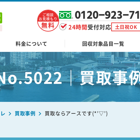
0120-923-7
ご相談
お見積もり
無料
24時間
受付対応
土日祝OK
料金について
回収対象品目一覧
No.5022｜買取事
ーレ
買取事例
買取ならアースです(*’▽’)