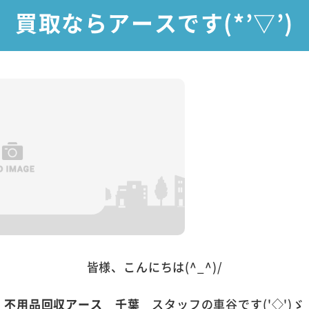
買取ならアースです(*’▽’)
皆様、こんにちは(^_^)/
不用品回収アース 千葉
スタッフの車谷です('◇')ゞ