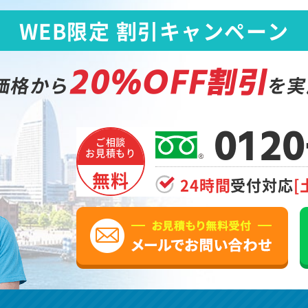
WEB限定 割引キャンペーン
20%OFF割引
価格から
を実
0120
ご相談
お見積もり
無料
24時間
受付対応
[