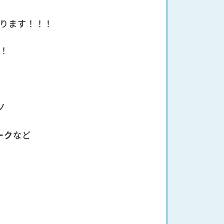
ります！！！
！
ノ
ーク
など