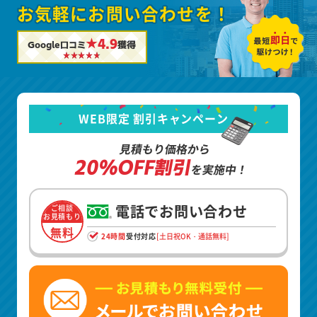
お気軽にお問い合わせを！
★4.9
Google口コミ
獲得
WEB限定 割引キャンペーン
見積もり価格から
20%OFF割引
を実施中！
電話でお問い合わせ
ご相談
お見積もり
無料
24時間
受付対応
[土日祝OK・通話無料]