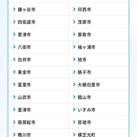
鎌ヶ谷市
印西市
四街道市
茂原市
君津市
香取市
八街市
袖ヶ浦市
白井市
旭市
東金市
銚子市
富里市
大網白里市
山武市
館山市
富津市
いすみ市
南房総市
匝瑳市
鴨川市
横芝光町