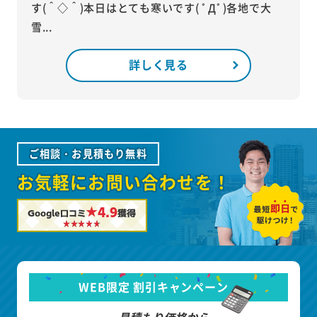
す(＾◇＾)本日はとても寒いです( ﾟДﾟ)各地で大
雪...
詳しく見る
ご相談・お見積もり無料
お気軽にお問い合わせを！
★4.9
Google口コミ
獲得
WEB限定 割引キャンペーン
見積もり価格から