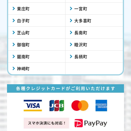
東庄町
一宮町
白子町
大多喜町
芝山町
長南町
御宿町
睦沢町
鋸南町
長柄町
神崎町