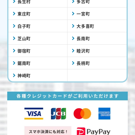
長生村
多古町
東庄町
一宮町
白子町
大多喜町
芝山町
長南町
御宿町
睦沢町
鋸南町
長柄町
神崎町