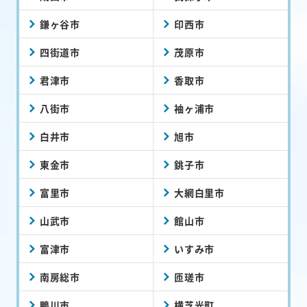
鎌ヶ谷市
印西市
四街道市
茂原市
君津市
香取市
八街市
袖ヶ浦市
白井市
旭市
東金市
銚子市
富里市
大網白里市
山武市
館山市
富津市
いすみ市
南房総市
匝瑳市
鴨川市
横芝光町