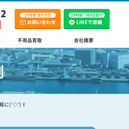
12
不用品買取
会社概要
例
(‘◇’)ゞ