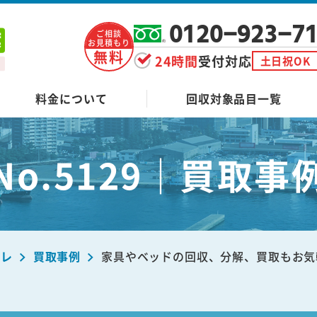
0120-923-7
ご相談
お見積もり
無料
24時間
受付対応
土日祝OK
料金について
回収対象品目一覧
No.5129｜買取事
ーレ
買取事例
家具やベッドの回収、分解、買取もお気軽に