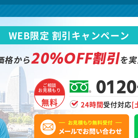
WEB限定 割引キャンペーン
20%OFF割引
価格から
を実
0120
ご相談
お見積もり
無料
24時間
受付対応
[