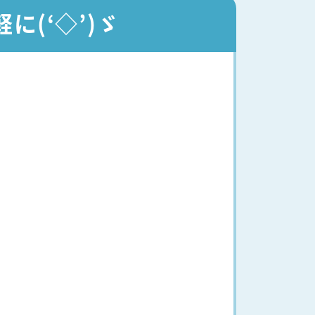
(‘◇’)ゞ