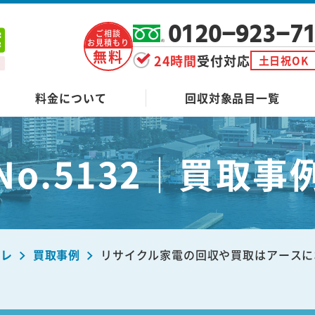
0120-923-7
ご相談
お見積もり
無料
24時間
受付対応
土日祝OK
料金について
回収対象品目一覧
No.5132｜買取事
ーレ
買取事例
リサイクル家電の回収や買取はアースにお任