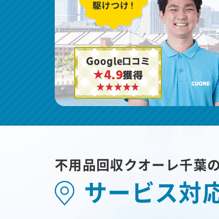
Google口コミ
★4.9
獲得
不用品回収クオーレ千葉
サービス対