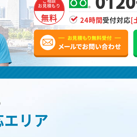
0120
ご相談
お見積もり
無料
24時間
受付対応
[
の
応エリア