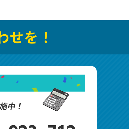
わせを！
施中！