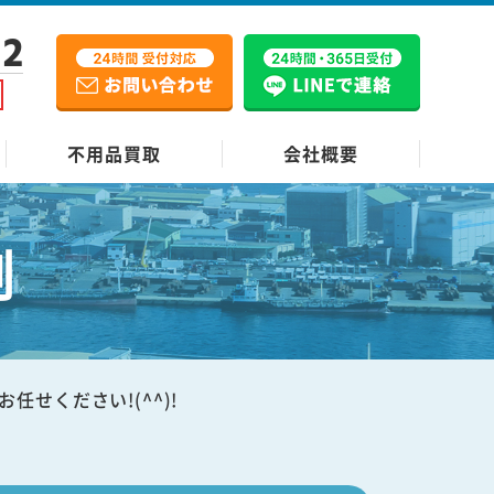
12
不用品買取
会社概要
例
せください!(^^)!