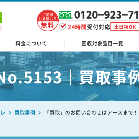
0120-923-7
ご相談
お見積もり
無料
24時間
受付対応
土日祝OK
料金について
回収対象品目一覧
No.5153｜買取事
ーレ
買取事例
「買取」のお問い合わせはアースまで！