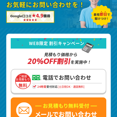
お気軽にお問い合わせを！
★4.9
Google口コミ
獲得
WEB限定 割引キャンペーン
見積もり価格から
20%OFF割引
を実施中！
電話でお問い合わせ
ご相談
お見積もり
無料
24時間
受付対応
[土日祝OK・通話無料]