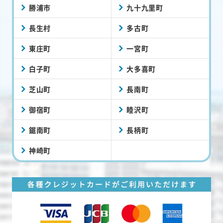
勝浦市
九十九里町
長生村
多古町
東庄町
一宮町
白子町
大多喜町
芝山町
長南町
御宿町
睦沢町
鋸南町
長柄町
神崎町