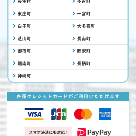
長生村
多古町
東庄町
一宮町
白子町
大多喜町
芝山町
長南町
御宿町
睦沢町
鋸南町
長柄町
神崎町