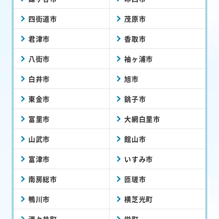
四街道市
茂原市
君津市
香取市
八街市
袖ヶ浦市
白井市
旭市
東金市
銚子市
富里市
大網白里市
山武市
館山市
富津市
いすみ市
南房総市
匝瑳市
鴨川市
横芝光町
酒々井町
栄町