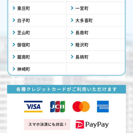
東庄町
一宮町
白子町
大多喜町
芝山町
長南町
御宿町
睦沢町
鋸南町
長柄町
神崎町