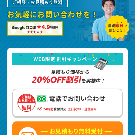
ご相談・お見積もり無料
お気軽にお問い合わせを！
★4.9
Google口コミ
獲得
WEB限定 割引キャンペーン
見積もり価格から
20%OFF割引
を実施中！
電話でお問い合わせ
ご相談
お見積もり
無料
24時間
受付対応
[土日祝OK・通話無料]