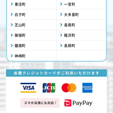
東庄町
一宮町
白子町
大多喜町
芝山町
長南町
御宿町
睦沢町
鋸南町
長柄町
神崎町