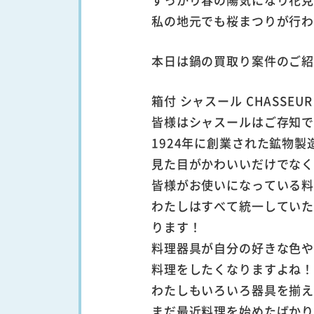
私の地元でも桜まつりが行
本日は鍋の買取り案件のご
箱付 シャスール CHASSE
皆様はシャスールはご存知
1924年に創業された鉱物
見た目がかわいいだけでな
皆様がお使いになっている
わたしはすべて統一してい
ります！
料理器具が自分の好きな色
料理をしたくなりますよね
わたしもいろいろ器具を揃
まだ最近料理を始めたばか