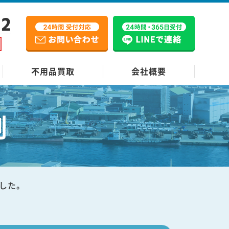
12
不用品買取
会社概要
例
した。