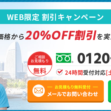
WEB限定 割引キャンペーン
20%OFF割引
価格から
を実
0120
ご相談
お見積もり
無料
24時間
受付対応
[