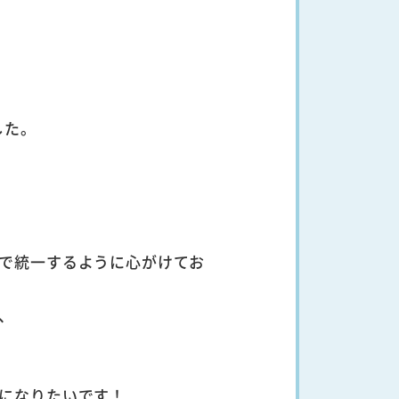
した。
で統一するように心がけてお
、
になりたいです！