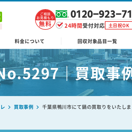
0120-923-7
ご相談
お見積もり
無料
24時間
受付対応
土日祝OK
料金について
回収対象品目一覧
No.5297｜買取事
ーレ
買取事例
千葉県鴨川市にて鍋の買取りをいたしま