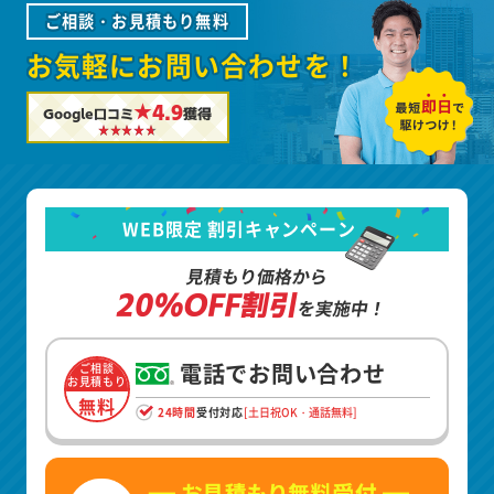
ご相談・お見積もり無料
お気軽にお問い合わせを！
★4.9
Google口コミ
獲得
WEB限定 割引キャンペーン
見積もり価格から
20%OFF割引
を実施中！
電話でお問い合わせ
ご相談
お見積もり
無料
24時間
受付対応
[土日祝OK・通話無料]