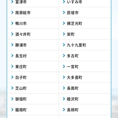
富津市
いすみ市
南房総市
匝瑳市
鴨川市
横芝光町
酒々井町
栄町
勝浦市
九十九里町
長生村
多古町
東庄町
一宮町
白子町
大多喜町
芝山町
長南町
御宿町
睦沢町
鋸南町
長柄町