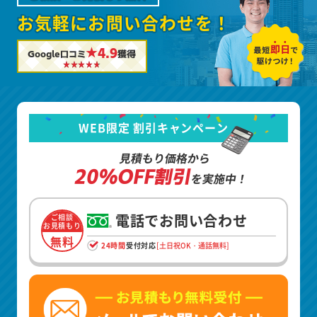
お気軽にお問い合わせを！
★4.9
Google口コミ
獲得
WEB限定 割引キャンペーン
見積もり価格から
20%OFF割引
を実施中！
電話でお問い合わせ
ご相談
お見積もり
無料
24時間
受付対応
[土日祝OK・通話無料]